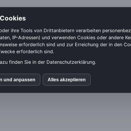
 Cookies
oder ihre Tools von Drittanbietern verarbeiten personenb
daten, IP-Adressen) und verwenden Cookies oder andere Ke
onsweise erforderlich sind und zur Erreichung der in den Co
ecke erforderlich sind.
azu finden Sie in der Datenschutzerklärung.
en und anpassen
Alles akzeptieren
MS
mo (Piwik)
le Fonts