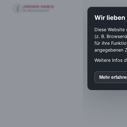
Wir lieben
Diese Website 
(z. B. Browser
für ihre Funkti
angegebenen Zw
Weitere Infos d
Mehr erfahr
inC
Mato
Goog